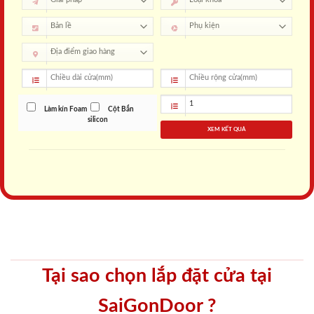
Làm kín Foam
Cột Bắn
silicon
XEM KẾT QUẢ
Tại sao chọn lắp đặt cửa tại
SaiGonDoor ?