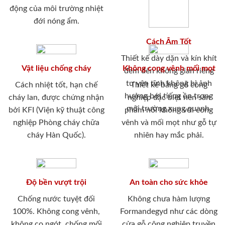
động của môi trường nhiệt
đới nóng ẩm.
Cách Âm Tốt
Thiết kế dày dặn và kín khít
Vật liệu chống cháy
Không cong vênh mối mọt
đem đến không gian riêng
tư yên tĩnh không bị ảnh
Cách nhiệt tốt, hạn chế
Thiết kế bằng gỗ công
hưởng bới tiếng ồn trong
cháy lan, được chứng nhận
nghiệp đặc biệt nên sản
môi trường xung quanh.
bởi KFI (Viện kỹ thuật công
phẩm nói không với cong
nghiệp Phòng cháy chữa
vênh và mối mọt như gỗ tự
cháy Hàn Quốc).
nhiên hay mắc phải.
Độ bền vượt trội
An toàn cho sức khỏe
Chống nước tuyệt đối
Không chưa hàm lượng
100%. Không cong vênh,
Formandegyd như các dòng
không co ngót, chống mối
cửa gỗ công nghiệp truyền