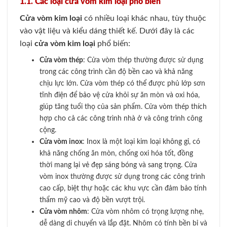
1.1. Các loại cửa vòm kim loại phổ biến
Cửa vòm kim loại
có nhiều loại khác nhau, tùy thuộc
vào vật liệu và kiểu dáng thiết kế. Dưới đây là các
loại
cửa vòm kim loại
phổ biến:
Cửa vòm thép
: Cửa vòm thép thường được sử dụng
trong các công trình cần độ bền cao và khả năng
chịu lực lớn. Cửa vòm thép có thể được phủ lớp sơn
tĩnh điện để bảo vệ cửa khỏi sự ăn mòn và oxi hóa,
giúp tăng tuổi thọ của sản phẩm. Cửa vòm thép thích
hợp cho cả các công trình nhà ở và công trình công
cộng.
Cửa vòm inox
: Inox là một loại kim loại không gỉ, có
khả năng chống ăn mòn, chống oxi hóa tốt, đồng
thời mang lại vẻ đẹp sáng bóng và sang trọng. Cửa
vòm inox thường được sử dụng trong các công trình
cao cấp, biệt thự hoặc các khu vực cần đảm bảo tính
thẩm mỹ cao và độ bền vượt trội.
Cửa vòm nhôm
: Cửa vòm nhôm có trọng lượng nhẹ,
dễ dàng di chuyển và lắp đặt. Nhôm có tính bền bỉ và