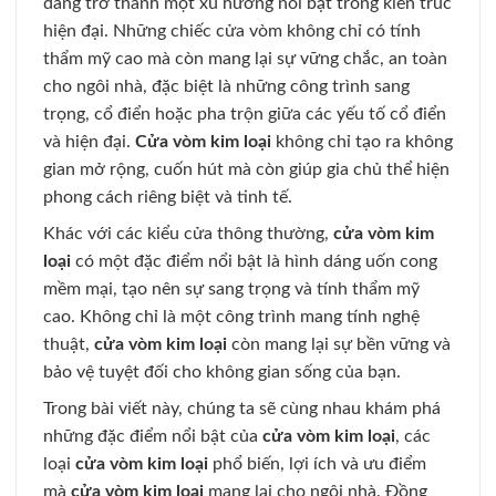
đang trở thành một xu hướng nổi bật trong kiến trúc
hiện đại. Những chiếc cửa vòm không chỉ có tính
thẩm mỹ cao mà còn mang lại sự vững chắc, an toàn
cho ngôi nhà, đặc biệt là những công trình sang
trọng, cổ điển hoặc pha trộn giữa các yếu tố cổ điển
và hiện đại.
Cửa vòm kim loại
không chỉ tạo ra không
gian mở rộng, cuốn hút mà còn giúp gia chủ thể hiện
phong cách riêng biệt và tinh tế.
Khác với các kiểu cửa thông thường,
cửa vòm kim
loại
có một đặc điểm nổi bật là hình dáng uốn cong
mềm mại, tạo nên sự sang trọng và tính thẩm mỹ
cao. Không chỉ là một công trình mang tính nghệ
thuật,
cửa vòm kim loại
còn mang lại sự bền vững và
bảo vệ tuyệt đối cho không gian sống của bạn.
Trong bài viết này, chúng ta sẽ cùng nhau khám phá
những đặc điểm nổi bật của
cửa vòm kim loại
, các
loại
cửa vòm kim loại
phổ biến, lợi ích và ưu điểm
mà
cửa vòm kim loại
mang lại cho ngôi nhà. Đồng