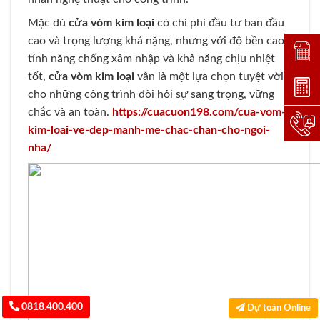
Mặc dù
cửa vòm kim loại
có chi phí đầu tư ban đầu
cao và trọng lượng khá nặng, nhưng với độ bền cao,
Đặt lị
tính năng chống xâm nhập và khả năng chịu nhiệt
tốt,
cửa vòm kim loại
vẫn là một lựa chọn tuyệt vời
Dự toá
cho những công trình đòi hỏi sự sang trọng, vững
chắc và an toàn.
https://cuacuon198.com/cua-vom-
Hotlin
kim-loai-ve-dep-manh-me-chac-chan-cho-ngoi-
nha/
0818.400.400
Dự toán Online