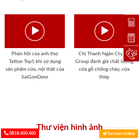
Đặt lị
Dự toá
Phản hồi của anh thợ
Chị Thanh Ngân Cty SG
Hotlin
Tattoo Top5 khi sử dụng
Group đánh giá chất lượng
sản phẩm cửa, nội thất của
cửa gỗ chống cháy, cửa
SaiGonDoor
thép
Thư viện hình ảnh
0818.400.400
Dự toán Online