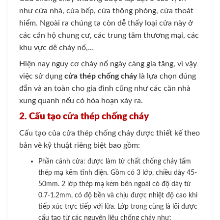
như cửa nhà, cửa bếp, cửa thông phòng, cửa thoát
hiểm. Ngoài ra chúng ta còn dễ thấy loại cửa này ở
các căn hộ chung cư, các trung tâm thương mại, các
khu vực dễ cháy nổ,…
Hiện nay nguy cơ cháy nổ ngày càng gia tăng, vì vậy
việc sử dụng
cửa thép chống cháy
là lựa chọn đúng
đắn và an toàn cho gia đình cũng như các căn nhà
xung quanh nếu có hỏa hoạn xảy ra.
2. Cấu tạo cửa thép chống cháy
Cấu tạo của cửa thép chống cháy được thiết kế theo
bản vẽ kỹ thuật riêng biệt bao gồm:
Phần cánh cửa: được làm từ chất chống cháy tấm
thép mạ kẽm tĩnh điện. Gồm có 3 lớp, chiều dày 45-
50mm. 2 lớp thép mạ kẽm bên ngoài có độ dày từ
0.7-1.2mm, có độ bền và chịu được nhiệt độ cao khi
tiếp xúc trực tiếp với lửa. Lớp trong cùng là lõi được
cấu tạo từ các nguyên liệu chống cháy như: