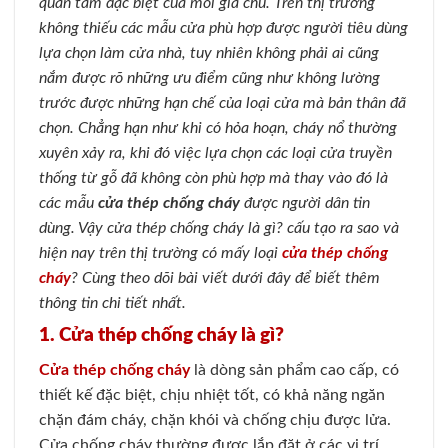
quan tâm đặc biệt của mỗi gia chủ. Trên thị trường
không thiếu các mẫu cửa phù hợp được người tiêu dùng
lựa chọn làm cửa nhà, tuy nhiên không phải ai cũng
nắm được rõ những ưu điểm cũng như không lường
trước được những hạn chế của loại cửa mà bản thân đã
chọn. Chẳng hạn như khi có hỏa hoạn, cháy nổ thường
xuyên xảy ra, khi đó việc lựa chọn các loại cửa truyền
thống từ gỗ đã không còn phù hợp mà thay vào đó là
các mẫu
cửa thép chống cháy
được người dân tin
dùng. Vậy cửa thép chống cháy là gì? cấu tạo ra sao và
hiện nay trên thị trường có mấy loại
cửa thép chống
cháy
? Cùng theo dõi bài viết dưới đây để biết thêm
thông tin chi tiết nhất.
1. Cửa thép chống cháy là gì?
Cửa thép chống cháy
là dòng sản phẩm cao cấp, có
thiết kế đặc biệt, chịu nhiệt tốt, có khả năng ngăn
chặn đám cháy, chặn khói và chống chịu được lửa.
Cửa chống cháy thường được lắp đặt ở các vị trí