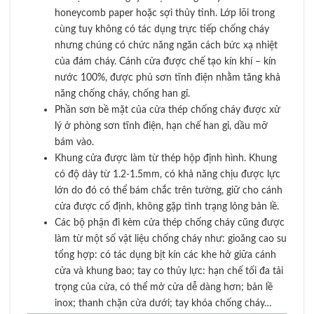
honeycomb paper hoặc sợi thủy tinh. Lớp lõi trong
cùng tuy không có tác dụng trực tiếp chống cháy
nhưng chúng có chức năng ngăn cách bức xạ nhiệt
của đám cháy. Cánh cửa được chế tạo kín khí – kín
nước 100%, được phủ sơn tĩnh điện nhằm tăng khả
năng chống cháy, chống han gỉ.
Phần sơn bề mặt của cửa thép chống cháy được xử
lý ở phòng sơn tĩnh điện, hạn chế han gỉ, dầu mỡ
bám vào.
Khung cửa được làm từ thép hộp định hình. Khung
có độ dày từ 1.2-1.5mm, có khả năng chịu được lực
lớn do đó có thể bám chắc trên tường, giữ cho cánh
cửa được cố định, không gặp tình trạng lỏng bản lề.
Các bộ phận đi kèm cửa thép chống cháy cũng được
làm từ một số vật liệu chống cháy như: gioăng cao su
tổng hợp: có tác dụng bịt kín các khe hở giữa cánh
cửa và khung bao; tay co thủy lực: hạn chế tối đa tải
trọng của cửa, có thể mở cửa dễ dàng hơn; bản lề
inox; thanh chặn cửa dưới; tay khóa chống cháy…