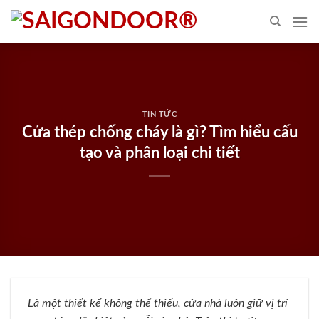
Skip
to
content
TIN TỨC
Cửa thép chống cháy là gì? Tìm hiểu cấu
tạo và phân loại chi tiết
Là một thiết kế không thể thiếu, cửa nhà luôn giữ vị trí