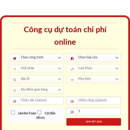
Công cụ dự toán chi phí
online
Làm kín Foam
Cột Bắn
silicon
XEM KẾT QUẢ