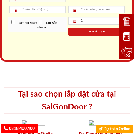
Đặt lị
Làm kín Foam
Cột Bắn
silicon
XEM KẾT QUẢ
Dự toá
Hotlin
Tại sao chọn lắp đặt cửa tại
SaiGonDoor ?
0818.400.400
Dự toán Online
Thẩm mỹ xuất sắc
Đa Dạng Về Mẫu Mã