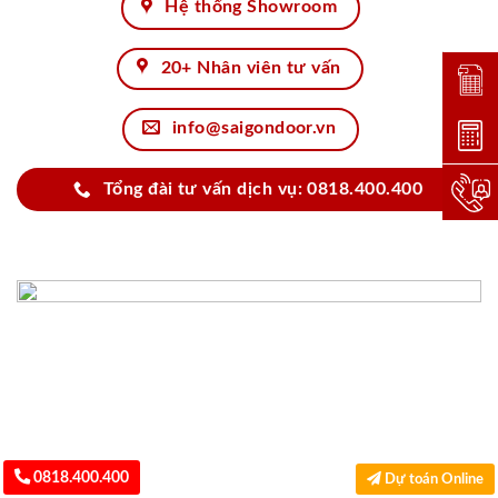
Hệ thống Showroom
20+ Nhân viên tư vấn
Đặt lị
info@saigondoor.vn
Dự toá
Tổng đài tư vấn dịch vụ: 0818.400.400
Hotlin
0818.400.400
Dự toán Online