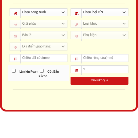
Làm kín Foam
Cột Bắn
silicon
XEM KẾT QUẢ