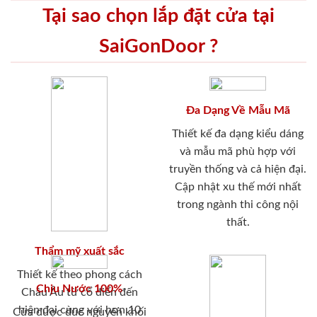
Tại sao chọn lắp đặt cửa tại
SaiGonDoor ?
Đa Dạng Về Mẫu Mã
Thiết kế đa dạng kiểu dáng
và mẫu mã phù hợp với
truyền thống và cả hiện đại.
Cập nhật xu thế mới nhất
trong ngành thi công nội
thất.
Thẩm mỹ xuất sắc
Thiết kế theo phong cách
Chịu Nước 100%
Châu Âu từ cổ điển đến
hiện đại cùng với hơn 10
Cửa được đúc nguyên khối