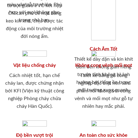
màu vân gỗ tự nhiên. Phù
từ bột gỗ và PVC kết hợp
hợp với mọi không gian
CN cán phủ bề mặt bằng
trong nhà bạn.
keo kín khít, chịu được tác
động của môi trường nhiệt
đới nóng ẩm.
Cách Âm Tốt
Thiết kế dày dặn và kín khít
Vật liệu chống cháy
Không cong vênh mối mọt
đem đến không gian riêng
tư yên tĩnh không bị ảnh
Cách nhiệt tốt, hạn chế
Thiết kế bằng gỗ công
hưởng bới tiếng ồn trong
cháy lan, được chứng nhận
nghiệp đặc biệt nên sản
môi trường xung quanh.
bởi KFI (Viện kỹ thuật công
phẩm nói không với cong
nghiệp Phòng cháy chữa
vênh và mối mọt như gỗ tự
cháy Hàn Quốc).
nhiên hay mắc phải.
Độ bền vượt trội
An toàn cho sức khỏe