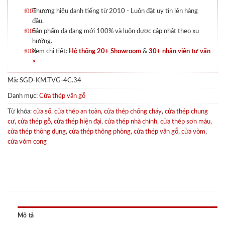
Thương hiệu danh tiếng từ 2010 - Luôn đặt uy tín lên hàng
đầu.
Sản phẩm đa dạng mới 100% và luôn được cập nhật theo xu
hướng.
Xem chi tiết:
Hệ thống 20+ Showroom
&
30+ nhân viên tư vấn
>
Mã:
SGD-KM.TVG-4C.34
Danh mục:
Cửa thép vân gỗ
Từ khóa:
cửa sổ
,
cửa thép an toàn
,
cửa thép chống cháy
,
cửa thép chung
cư
,
cửa thép gỗ
,
cửa thép hiện đại
,
cửa thép nhà chính
,
cửa thép sơn màu
,
cửa thép thông dụng
,
cửa thép thông phòng
,
cửa thép vân gỗ
,
cửa vòm
,
cửa vòm cong
Mô tả