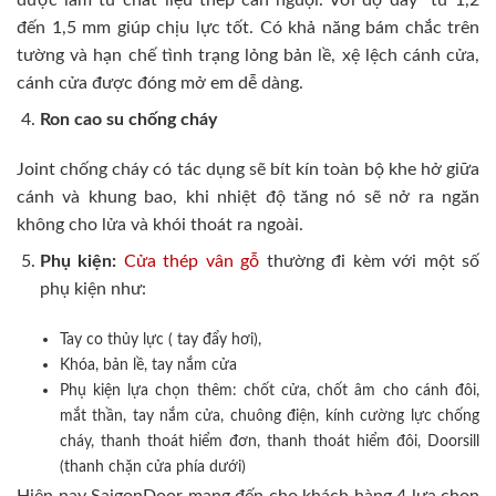
đến 1,5 mm giúp chịu lực tốt. Có khả năng bám chắc trên
tường và hạn chế tình trạng lỏng bản lề, xệ lệch cánh cửa,
cánh cửa được đóng mở em dễ dàng.
Ron cao su chống cháy
Joint chống cháy có tác dụng sẽ bít kín toàn bộ khe hở giữa
cánh và khung bao, khi nhiệt độ tăng nó sẽ nở ra ngăn
không cho lửa và khói thoát ra ngoài.
Phụ kiện:
Cửa thép vân gỗ
thường đi kèm với một số
phụ kiện như:
Tay co thủy lực ( tay đẩy hơi),
Khóa, bản lề, tay nắm cửa
Phụ kiện lựa chọn thêm: chốt cửa, chốt âm cho cánh đôi,
mắt thần, tay nắm cửa, chuông điện, kính cường lực chống
cháy, thanh thoát hiểm đơn, thanh thoát hiểm đôi, Doorsill
(thanh chặn cửa phía dưới)