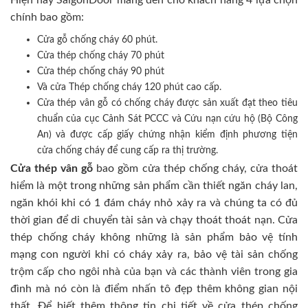
Hiện nay SaigonDoor mang đến cho khách hàng 4 lựa chọn
chính bao gồm:
Cửa gỗ chống cháy 60 phút.
Cửa thép chống cháy 70 phút
Cửa thép chống cháy 90 phút
Và cửa Thép chống cháy 120 phút cao cấp.
Cửa thép vân gỗ có chống cháy được sản xuất đạt theo tiêu
chuẩn của cục Cảnh Sát PCCC và Cứu nạn cứu hộ (Bộ Công
An) và được cấp giấy chứng nhận kiểm định phương tiện
cửa chống cháy để cung cấp ra thị trường.
Cửa thép vân gỗ
bao gồm cửa thép chống cháy, cửa thoát
hiểm là một trong những sản phẩm cần thiết ngăn cháy lan,
ngăn khói khi có 1 đám cháy nhỏ xảy ra và chúng ta có đủ
thời gian để di chuyển tài sản và chạy thoát thoát nạn. Cửa
thép chống cháy không những là sản phẩm bảo vệ tính
mạng con người khi có cháy xảy ra, bảo vệ tài sản chống
trộm cấp cho ngôi nhà của bạn và các thành viên trong gia
đình mà nó còn là điểm nhấn tô đẹp thêm không gian nội
thất. Để biết thêm thông tin chi tiết về cửa thép chống