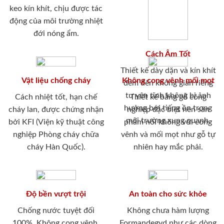
keo kín khít, chịu được tác
động của môi trường nhiệt
đới nóng ẩm.
Cách Âm Tốt
Thiết kế dày dặn và kín khít
Vật liệu chống cháy
Không cong vênh mối mọt
đem đến không gian riêng
tư yên tĩnh không bị ảnh
Cách nhiệt tốt, hạn chế
Thiết kế bằng gỗ công
hưởng bới tiếng ồn trong
cháy lan, được chứng nhận
nghiệp đặc biệt nên sản
môi trường xung quanh.
bởi KFI (Viện kỹ thuật công
phẩm nói không với cong
nghiệp Phòng cháy chữa
vênh và mối mọt như gỗ tự
cháy Hàn Quốc).
nhiên hay mắc phải.
Độ bền vượt trội
An toàn cho sức khỏe
Chống nước tuyệt đối
Không chưa hàm lượng
100%. Không cong vênh,
Formandegyd như các dòng