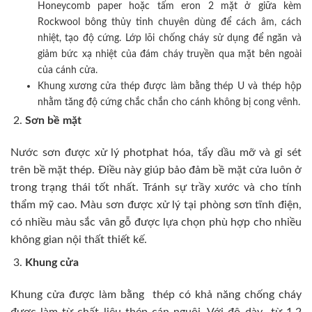
Honeycomb paper hoặc tấm eron 2 mặt ở giữa kèm
Rockwool bông thủy tinh chuyên dùng để cách âm, cách
nhiệt, tạo độ cứng. Lớp lõi chống cháy sử dụng để ngăn và
giảm bức xạ nhiệt của đám cháy truyền qua mặt bên ngoài
của cánh cửa.
Khung xương cửa thép được làm bằng thép U và thép hộp
nhằm tăng độ cứng chắc chắn cho cánh không bị cong vênh.
Sơn bề mặt
Nước sơn được xử lý photphat hóa, tẩy dầu mỡ và gỉ sét
trên bề mặt thép. Điều này giúp bảo đảm bề mặt cửa luôn ở
trong trạng thái tốt nhất. Tránh sự trầy xước và cho tính
thẩm mỹ cao. Màu sơn được xử lý tại phòng sơn tĩnh điện,
có nhiều màu sắc vân gỗ được lựa chọn phù hợp cho nhiều
không gian nội thất thiết kế.
Khung cửa
Khung cửa được làm bằng thép có khả năng chống cháy
được làm từ chất liệu thép cán nguội. Với độ dày từ 1,2