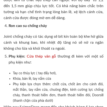
đến 1,5 mm giúp chịu lực tốt. Có khả năng bám chắc trên
tường và hạn chế tình trạng lỏng bản lề, xệ lệch cánh cửa,
cánh cửa được đóng mở em dễ dàng.
Ron cao su chống cháy
Joint chống cháy có tác dụng sẽ bít kín toàn bộ khe hở giữa
cánh và khung bao, khi nhiệt độ tăng nó sẽ nở ra ngăn
không cho lửa và khói thoát ra ngoài.
Phụ kiện:
Cửa thép vân gỗ
thường đi kèm với một số
phụ kiện như:
Tay co thủy lực ( tay đẩy hơi),
Khóa, bản lề, tay nắm cửa
Phụ kiện lựa chọn thêm: chốt cửa, chốt âm cho cánh đôi,
mắt thần, tay nắm cửa, chuông điện, kính cường lực chống
cháy, thanh thoát hiểm đơn, thanh thoát hiểm đôi, Doorsill
(thanh chặn cửa phía dưới)