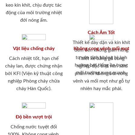
keo kín khít, chịu được tác
động của môi trường nhiệt
đới nóng ẩm.
Cách Âm Tốt
Thiết kế dày dặn và kín khít
Vật liệu chống cháy
Không cong vênh mối mọt
đem đến không gian riêng
tư yên tĩnh không bị ảnh
Cách nhiệt tốt, hạn chế
Thiết kế bằng gỗ công
hưởng bới tiếng ồn trong
cháy lan, được chứng nhận
nghiệp đặc biệt nên sản
môi trường xung quanh.
bởi KFI (Viện kỹ thuật công
phẩm nói không với cong
nghiệp Phòng cháy chữa
vênh và mối mọt như gỗ tự
cháy Hàn Quốc).
nhiên hay mắc phải.
Độ bền vượt trội
Chống nước tuyệt đối
100%. Không cong vênh,