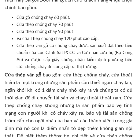
Hiện nay SaigonDoor mang đến cho khách hàng 4 lựa chọn
chính bao gồm:
Cửa gỗ chống cháy 60 phút.
Cửa thép chống cháy 70 phút
Cửa thép chống cháy 90 phút
Và cửa Thép chống cháy 120 phút cao cấp.
Cửa thép vân gỗ có chống cháy được sản xuất đạt theo tiêu
chuẩn của cục Cảnh Sát PCCC và Cứu nạn cứu hộ (Bộ Công
An) và được cấp giấy chứng nhận kiểm định phương tiện
cửa chống cháy để cung cấp ra thị trường.
Cửa thép vân gỗ
bao gồm cửa thép chống cháy, cửa thoát
hiểm là một trong những sản phẩm cần thiết ngăn cháy lan,
ngăn khói khi có 1 đám cháy nhỏ xảy ra và chúng ta có đủ
thời gian để di chuyển tài sản và chạy thoát thoát nạn. Cửa
thép chống cháy không những là sản phẩm bảo vệ tính
mạng con người khi có cháy xảy ra, bảo vệ tài sản chống
trộm cấp cho ngôi nhà của bạn và các thành viên trong gia
đình mà nó còn là điểm nhấn tô đẹp thêm không gian nội
thất. Để biết thêm thông tin chi tiết về cửa thép chống