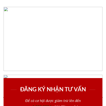
ĐĂNG KÝ NHẬN TƯ VẤN
Để có cơ hội được giảm trừ lên đến