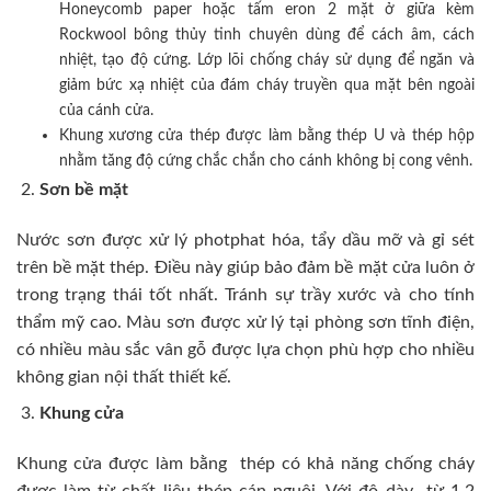
Honeycomb paper hoặc tấm eron 2 mặt ở giữa kèm
Rockwool bông thủy tinh chuyên dùng để cách âm, cách
nhiệt, tạo độ cứng. Lớp lõi chống cháy sử dụng để ngăn và
giảm bức xạ nhiệt của đám cháy truyền qua mặt bên ngoài
của cánh cửa.
Khung xương cửa thép được làm bằng thép U và thép hộp
nhằm tăng độ cứng chắc chắn cho cánh không bị cong vênh.
Sơn bề mặt
Nước sơn được xử lý photphat hóa, tẩy dầu mỡ và gỉ sét
trên bề mặt thép. Điều này giúp bảo đảm bề mặt cửa luôn ở
trong trạng thái tốt nhất. Tránh sự trầy xước và cho tính
thẩm mỹ cao. Màu sơn được xử lý tại phòng sơn tĩnh điện,
có nhiều màu sắc vân gỗ được lựa chọn phù hợp cho nhiều
không gian nội thất thiết kế.
Khung cửa
Khung cửa được làm bằng thép có khả năng chống cháy
được làm từ chất liệu thép cán nguội. Với độ dày từ 1,2