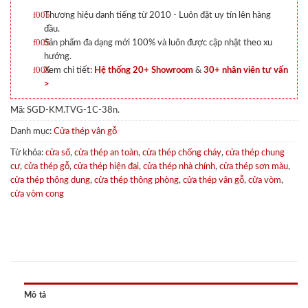
Thương hiệu danh tiếng từ 2010 - Luôn đặt uy tín lên hàng
đầu.
Sản phẩm đa dạng mới 100% và luôn được cập nhật theo xu
hướng.
Xem chi tiết:
Hệ thống 20+ Showroom
&
30+ nhân viên tư vấn
>
Mã:
SGD-KM.TVG-1C-38n.
Danh mục:
Cửa thép vân gỗ
Từ khóa:
cửa sổ
,
cửa thép an toàn
,
cửa thép chống cháy
,
cửa thép chung
cư
,
cửa thép gỗ
,
cửa thép hiện đại
,
cửa thép nhà chính
,
cửa thép sơn màu
,
cửa thép thông dụng
,
cửa thép thông phòng
,
cửa thép vân gỗ
,
cửa vòm
,
cửa vòm cong
Mô tả