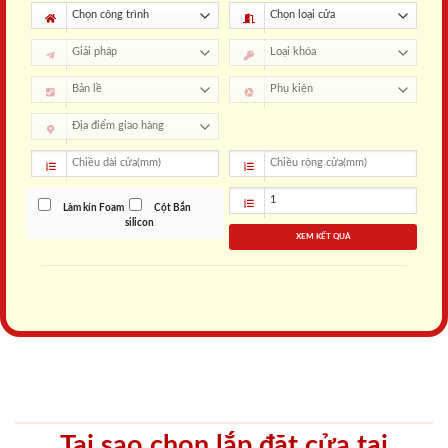
Làm kín Foam
Cột Bắn
silicon
XEM KẾT QUẢ
Tại sao chọn lắp đặt cửa tại