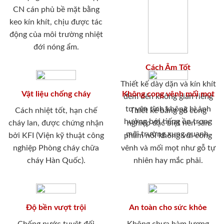
CN cán phủ bề mặt bằng
keo kín khít, chịu được tác
động của môi trường nhiệt
đới nóng ẩm.
Cách Âm Tốt
Thiết kế dày dặn và kín khít
Vật liệu chống cháy
Không cong vênh mối mọt
đem đến không gian riêng
tư yên tĩnh không bị ảnh
Cách nhiệt tốt, hạn chế
Thiết kế bằng gỗ công
hưởng bới tiếng ồn trong
cháy lan, được chứng nhận
nghiệp đặc biệt nên sản
môi trường xung quanh.
bởi KFI (Viện kỹ thuật công
phẩm nói không với cong
nghiệp Phòng cháy chữa
vênh và mối mọt như gỗ tự
cháy Hàn Quốc).
nhiên hay mắc phải.
Độ bền vượt trội
An toàn cho sức khỏe
Chống nước tuyệt đối
Không chưa hàm lượng