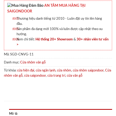
AN TÂM MUA HÀNG TẠI
SAIGONDOOR
Thương hiệu danh tiếng từ 2010 - Luôn đặt uy tín lên hàng
đầu.
Sản phẩm đa dạng mới 100% và luôn được cập nhật theo xu
hướng.
Xem chi tiết:
Hệ thống 20+ Showroom
&
30+ nhân viên tư vấn
>
Mã:
SGD-CNVG-11
Danh mục:
Cửa nhôm vân gỗ
Từ khóa:
cửa hiện đại
,
cửa ngăn lạnh
,
cửa nhôm
,
cửa nhôm saigondoor
,
Cửa
nhôm vân gỗ
,
cửa saigondoor
,
cửa trang trí
,
cửa vân gỗ
Mô tả