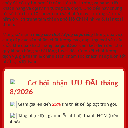
cháy
đã có uy tín hơn 10 năm trên thị trường và hàng triệu
khách hàng và đại lý tin tưởng lựa chọn. Cho đến nay chúng
tôi sở hữu hơn 10 showroom và 4 nhà máy - xưởng sản xuất
nằm ở vị trí trung tâm thành phố Hồ Chí Minh và & tại ngoại
thành.
Mang sứ mệnh
nâng cao chất lượng cuộc sống
thông qua việc
cung cấp các sản phẩm chất lượng cao, đáp ứng mọi yêu cầu
khắc khe của khách hàng.
SaigonDoor
cam kết đem đến cho
quý khách hàng sự hài lòng tuyệt đối. Cam kết chất lượng
dịch vụ, giá thành & chính sách chăm sóc khách hàng luôn tốt
nhất tại Việt Nam.
Cơ hội nhận ƯU ĐÃI tháng
8/2026
Giảm giá lên đến
25%
khi thiết kế lắp đặt trọn gói.
Tặng phụ kiện, giao miễn phí nội thành HCM (trên
4 bộ).