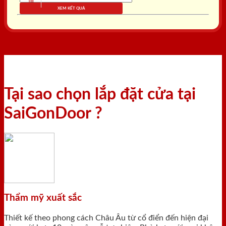
XEM KẾT QUẢ
Tại sao chọn lắp đặt cửa tại
SaiGonDoor ?
Thẩm mỹ xuất sắc
Thiết kế theo phong cách Châu Âu từ cổ điển đến hiện đại