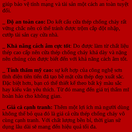
giúp bảo vệ tính mạng và tài sản một cách an toàn tuyệt
đối.
_ Độ an toàn cao:
Do kết cấu cửa thép chống cháy rất
vững chắc nên có thể tránh được trộm cắp đột nhập,
cướp tài sản cạy cửa nhà.
_ Khả năng cách âm cực tốt
: Do được làm từ chất liệu
thép cao cấp nên cửa thép chống cháy khá dày và nặng
nên chúng còn được biết đến với khả năng cách âm tốt.
_ Tính thẩm mỹ cao:
sự kết hợp của công nghệ sơn
tĩnh điện tiên tiến đã tạo bề mặt cửa thép đẹp xuất sắc.
Đặc biệt hơn, bạn có thể thiết kế theo bất kỳ màu sắc
hay kiểu vân yêu thích. Từ đó mang đến giá trị thẩm mĩ
hoàn hảo cho không gian.
_ Giá cả cạnh tranh:
Thêm một lợi ích mà người dùng
không thể bỏ qua đó là giá cả cửa thép chống cháy vô
cùng cạnh tranh. Với chất lượng bền bỉ, thời gian sử
dụng lâu dài sẽ mang đến hiệu quả tối đa.