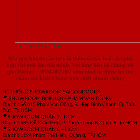
Cửa thép chống cháy
Nếu quý khách cần tư vấn thêm về các loại cửa phù
hợp với mái ấm của mình. Vui lòng liên hệ chúng tôi
qua
Hotline : 0824.802.802
sớm nhất để được hỗ trợ
chăm sóc khách hàng một cách nhanh chóng
HỆ THỐNG SHOWROOM SAIGONDOOR
SHOWROOM BÌNH LỢI – PHẠM VĂN ĐỒNG
Địa chỉ: Số 615 Phạm Văn Đồng, P. Hiệp Bình Chánh, Q. Thủ
Đức, Tp.HCM
SHOWROOM QUẬN 9 –HCM
Địa chỉ: 535 Đỗ Xuân Hợp, P. Phước Long B, Quận 9, Tp.HCM
SHOWROOM QUẬN 8 – HCM
Địa chỉ: 1194 Phạm Thế Hiển, Quận 8, TP.HCM