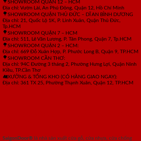
SHOWROOM QUẬN 12 – HCM
Địa chỉ: Vườn Lài, An Phú Đông, Quận 12, Hồ Chí Minh
SHOWROOM QUẬN THỦ ĐỨC – DĨ AN BÌNH DƯƠNG
Địa chỉ: 21, Quốc Lộ 1K, P. Linh Xuân, Quận Thủ Đức,
Tp.HCM
SHOWROOM QUẬN 7 – HCM
Địa chỉ: 511, Lê Văn Lương, P. Tân Phong, Quận 7, Tp.HCM
SHOWROOM QUẬN 2 – HCM:
Địa chỉ: 669 Đỗ Xuân Hợp, P. Phước Long B, Quận 9, TP.HCM
SHOWROOM CẦN THƠ:
Địa chỉ: 94C Đường 3 tháng 2, Phường Hưng Lợi, Quận Ninh
Kiều, TP.Cần Thơ
XƯỞNG & TỔNG KHO (CÓ HÀNG GIAO NGAY):
Địa chỉ: 361 TX 25, Phường Thạnh Xuân, Quận 12, TP.HCM
SAIGONDOOR - NHÀ SẢN XUẤT CỬA
GỖ, CỬA NHỰA, CỬA CHỐNG CHÁY
SaigonDoor®
là nhà sản xuất cửa gỗ, cửa nhựa, cửa chống