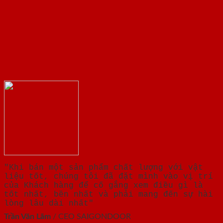
"Khi bán một sản phẩm chất lượng với vật
liệu tốt, chúng tôi đã đặt mình vào vị trí
của Khách hàng để cố gắng xem điều gì là
tốt nhất, bền nhất và phải mang đến sự hài
lòng lâu dài nhất"
Trần Văn Lãm
/
CEO SAIGONDOOR